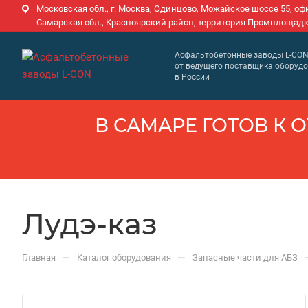
Московская обл., г. Москва, Одинцово, Можайское шоссе 55, оф
Самарская обл., Красноярский район, территория Промплощадк
Асфальтобетонные заводы L-CO
от ведущего поставщика оборуд
в России
В САМАРЕ ГОТОВ К О
Лудэ-каз
—
—
Главная
Каталог оборудования
Запасные части для АБЗ