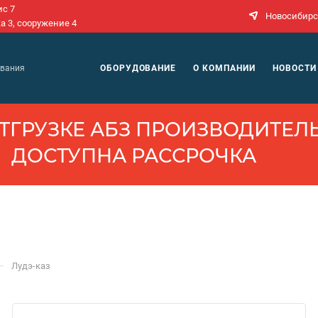
ис 7
Новосибирс
а 3, сооружение 4
N
ОБОРУДОВАНИЕ
О КОМПАНИИ
НОВОСТИ
ования
ТГРУЗКЕ АБЗ ПРОИЗВОДИ­ТЕЛЬ
ДОСТУПНА РАССРОЧКА
—
Лудэ-каз