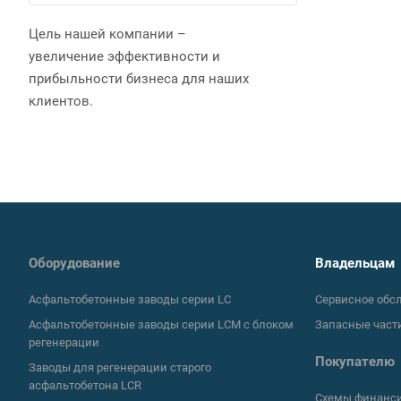
Цель нашей компании –
увеличение эффективности и
прибыльности бизнеса для наших
клиентов.
Оборудование
Владельцам
Асфальтобетонные заводы серии LC
Сервисное обс
Асфальтобетонные заводы серии LCM с блоком
Запасные част
регенерации
Покупателю
Заводы для регенерации старого
асфальтобетона LCR
Схемы финанс