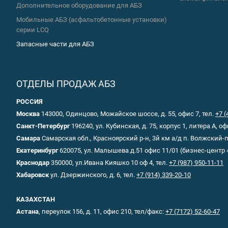
Дополнительное оборудование для АБЗ
Мобильные АБЗ (асфальтобетонные установки)
серии LCQ
Запасные части для АБЗ
ОТДЕЛЫ ПРОДАЖ АБЗ
РОССИЯ
Москва
143000, Одинцово, Можайское шоссе, д. 55, офис 7, тел.
+7 (
Санкт-Петербург
196240, ул. Кубинская, д. 75, корпус 1, литера А, оф
Самара
Самарская обл., Красноярский р-н, 3й км а/д п. Волжский
Екатеринбург
620075, ул. Малышева д.51 офис 11/01 (бизнес-центр 
Краснодар
350000, ул.Ивана Кияшко 10 оф 4, тел.
+7 (987) 950-11-11
Хабаровск
ул. Дзержинского, д. 6, тел.
+7 (914) 339-20-10
КАЗАХСТАН
Астана
, переулок 156, д. 11, офис 210, тел/факс:
+7 (7172) 52-60-47