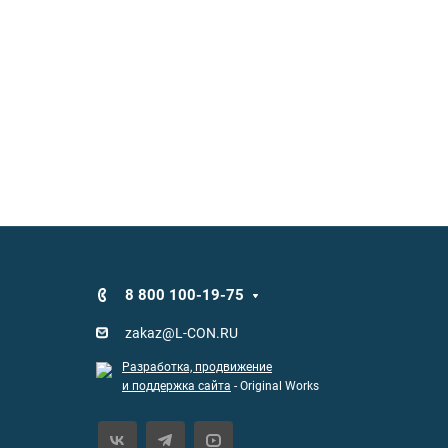
8 800 100-19-75
zakaz@L-CON.RU
Разработка, продвижение
и поддержка сайта
- Original Works